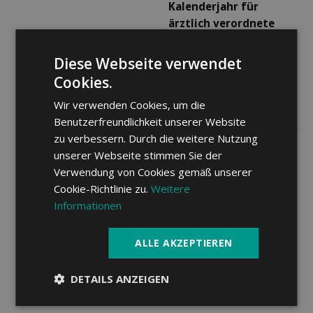
Kalenderjahr für
ärztlich verordnete
Kuren
Bade- und
Erholungskuren:
Diese Webseite verwendet
Cookies.
allgemein: CHF 20.- pro
Tag
Wir verwenden Cookies, um die
Benutzerfreundlichkeit unserer Website
zu verbessern. Durch die weitere Nutzung
Identische Leistungen
unserer Webseite stimmen Sie der
wie bei Aufenthalt
Verwendung von Cookies gemäß unserer
Akutspital.
Cookie-Richtlinie zu.
Weitere
Informationen
Wetschätzung bei
Hausgeburten oder bei
Mutterschaft
einem Spitalaustritt
ALLE AKZEPTIEREN
von Mutter und Kind
innerhalb von drei
DETAILS ANZEIGEN
Nächten: