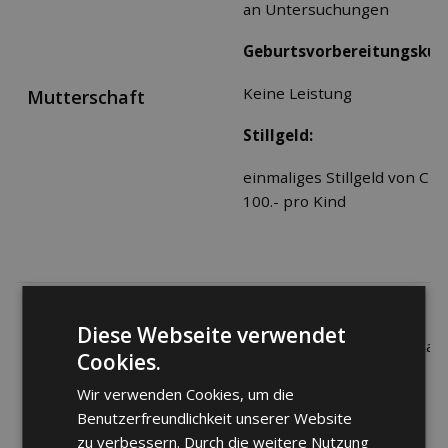
an Untersuchungen
Geburtsvorbereitungskurs
Keine Leistung
Mutterschaft
Stillgeld:
einmaliges Stillgeld von CH
100.- pro Kind
Mamographien:
Diese Webseite verwendet
90%, unbeschränkte Anzahl
Cookies.
an Untersuchungen
Wir verwenden Cookies, um die
Impfungen:
Benutzerfreundlichkeit unserer Website
zu verbessern. Durch die weitere Nutzung