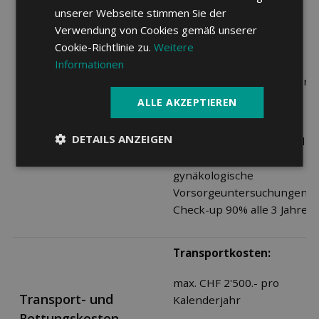
90%, max. CHF 150.- pro
unserer Webseite stimmen Sie der
Kalenderjahr
Verwendung von Cookies gemäß unserer
Cookie-Richtlinie zu.
Weitere
Elisa- oder HIV-Test:
Prävention
Informationen
CHF 50.- pro Kalenderjahr
ALLE AKZEPTIEREN
Andere Leistungen:
DETAILS ANZEIGEN
90% unbegrenzte Anzahl
Untersuchungen für
gynäkologische
Vorsorgeuntersuchungen.
Check-up 90% alle 3 Jahre.
Transportkosten:
max. CHF 2'500.- pro
Transport- und
Kalenderjahr
Rettungskosten