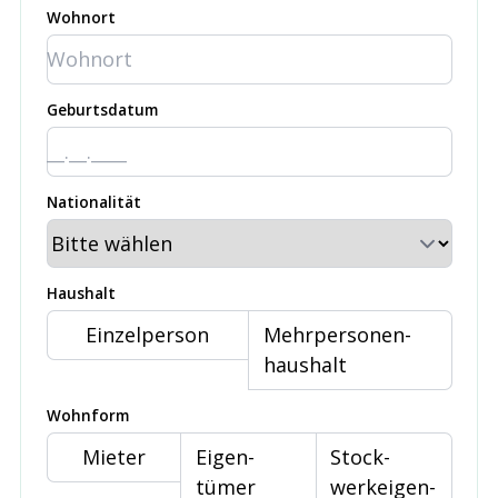
Wohnort
Geburtsdatum
Nationalität
Haushalt
Einzel­person
Mehr­personen­
haushalt
Wohnform
Mieter
Eigen­
Stock­
tümer
werk­eigen­