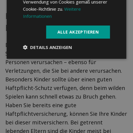
Verwendung von Cookies gemäß unserer
Cookie-Richtlinie zu.
Weitere
Haftpflicht­versicherung: Bei den
Informationen
Eltern mit­versichert
ALLE AKZEPTIEREN
Die private Haftpflichtversicherung kommt für
DETAILS ANZEIGEN
Schäden auf, die Sie am Eigentum anderer
Personen verursachen – ebenso für
Verletzungen, die Sie bei andere verursachen.
Besonders Kinder sollte über einen guten
Haftpflicht-Schutz verfügen, denn beim wilden
Spielen kann schnell etwas zu Bruch gehen.
Haben Sie bereits eine gute
Haftpflichtversicherung, können Sie Ihre Kinder
bei dieser mitversichern. Bei getrennt
lebenden Eltern sind die Kinder meist bei