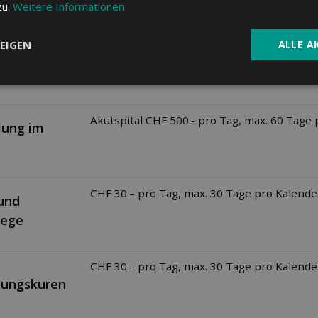
zu.
Weitere Informationen
Halbprivat:
20% max. CHF 2000.-
lung pro
t
EIGEN
ALLE A
Privat:
35% max. CHF 4000.-
Akutspital CHF 500.- pro Tag, max. 60 Tage
lung im
CHF 30.– pro Tag, max. 30 Tage pro Kalende
 und
lege
CHF 30.– pro Tag, max. 30 Tage pro Kalende
lungskuren