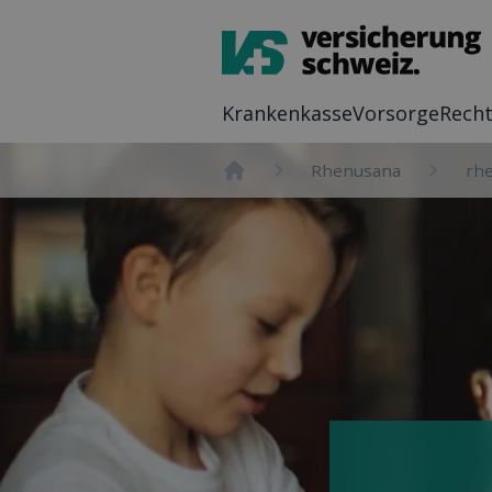
Kranken­kasse
Vor­sorge
Recht
Rhenusana
rhe
Home