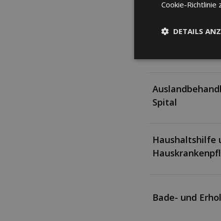
Cookie-Richtlinie 
Wählbare Abtei
Spitalaufenthal
DETAILS ANZ
Auslandbehand
Spital
Haushaltshilfe
Hauskrankenpf
Bade- und Erho