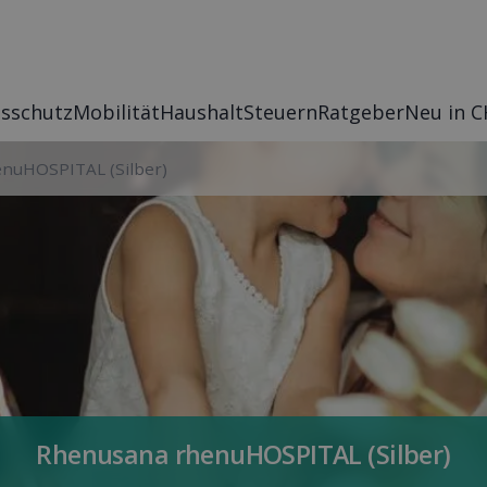
s­schutz
Mobilität
Haushalt
Steuern
Rat­geber
Neu in C
nuHOSPITAL (Silber)
Rhenusana rhenuHOSPITAL (Silber)