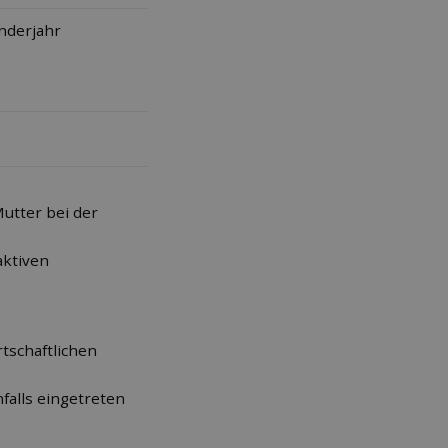
nderjahr
utter bei der
aktiven
rtschaftlichen
falls eingetreten