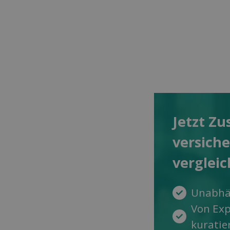
Jetzt Zu
versich
ver­glei
Unabhä
Von Ex
kuratie