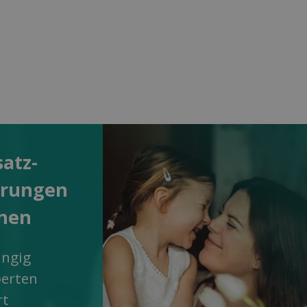
satz­
erungen
chen
ngig
perten
rt