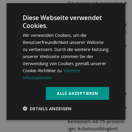
Sie eignet sich besonders für
Personen, die nicht
Diese Webseite verwendet
erwerbstätig sind, also
Haushalt führende Personen
Cookies.
und Personen in Ausbildung.
Wir verwenden Cookies, um die
Die Taggeldversicherung
Benutzerfreundlichkeit unserer Website
nach KVG hilft, bei Krankheit
Taggeldversicherung
zu verbessern. Durch die weitere Nutzung
oder Unfall finanzielle
nach KVG
unserer Webseite stimmen Sie der
Engpässe zu überbrücken.
Verwendung von Cookies gemäß unserer
Cookie-Richtlinie zu.
Weitere
Die Taggeldleistungen
Informationen
werden ab einer 50-
prozentigen
Arbeitsunfähigkeit erbracht.
ALLE AKZEPTIEREN
Die Leistungen werden
entsprechend dem Grad der
DETAILS ANZEIGEN
Arbeitsunfähigkeit
bemessen. Ab 75-prozent-
iger Arbeitsunfähigkeit