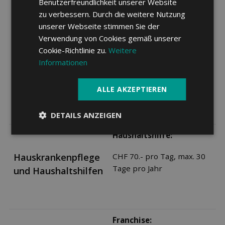
Benutzerfreundlichkeit unserer Website
zu verbessern. Durch die weitere Nutzung
CHF 70.- pro Tag, max. 21
unserer Webseite stimmen Sie der
Tage pro Jahr
Verwendung von Cookies gemäß unserer
Cookie-Richtlinie zu.
Weitere
Erholungskuren:
Kuren
Informationen
CHF 70.- pro Tag, max. 21
Tage pro Jahr
ALLE AKZEPTIEREN
DETAILS ANZEIGEN
Haushaltshilfe:
Hauskrankenpflege
CHF 70.- pro Tag, max. 30
Tage pro Jahr
und Haushaltshilfen
Franchise: