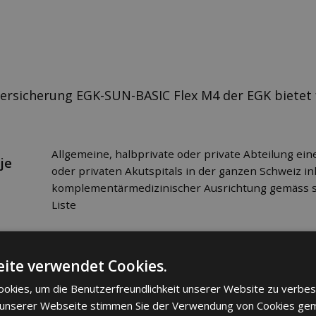
versicherung EGK-SUN-BASIC Flex M4 der EGK bietet
Allgemeine, halbprivate oder private Abteilung ein
je
oder privaten Akutspitals in der ganzen Schweiz ink
komplementärmedizinischer Ausrichtung gemäss 
Liste
Die von der EGK gemäss Kostengutsprache garanti
ite verwendet Cookies.
Behandlungs- und Aufenthaltskosten
okies, um die Benutzerfreundlichkeit unserer Website zu verbes
 unserer Webseite stimmen Sie der Verwendung von Cookies ge
Allgemeine Abteilung: