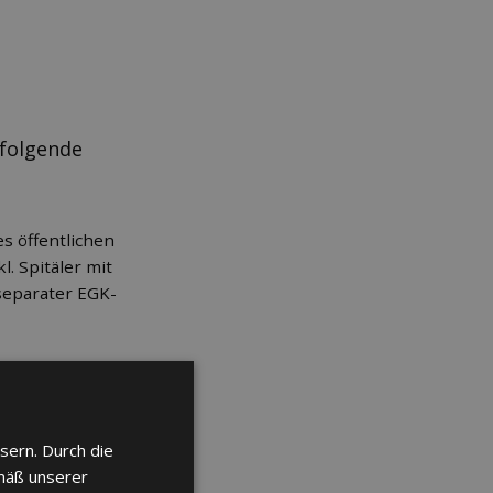
 folgende
es öffentlichen
l. Spitäler mit
separater EGK-
erten
sern. Durch die
mäß unserer