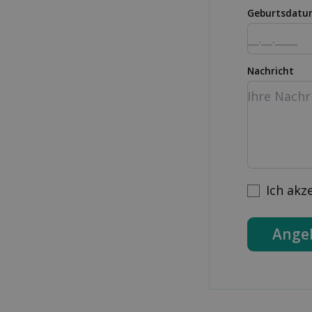
Geburtsdatu
Nachricht
Ich akz
Ange