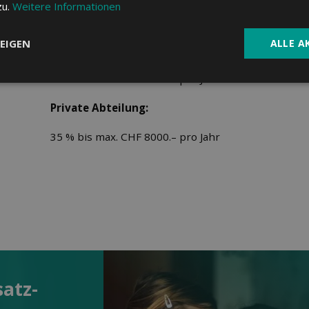
zu.
Weitere Informationen
kein Selbstbehalt
i
EIGEN
ALLE A
Halbprivate Abteilung:
t aus
 (A4,
25 % bis max. CHF 4000.– pro Jahr
Private Abteilung:
35 % bis max. CHF 8000.– pro Jahr
satz­