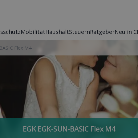
s­schutz
Mobilität
Haushalt
Steuern
Rat­geber
Neu in C
BASIC Flex M4
EGK EGK-SUN-BASIC Flex M4