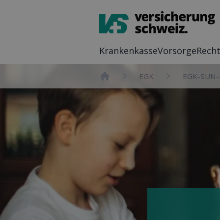
Kranken­kasse
Vor­sorge
Recht
EGK
EGK-SUN-
Home