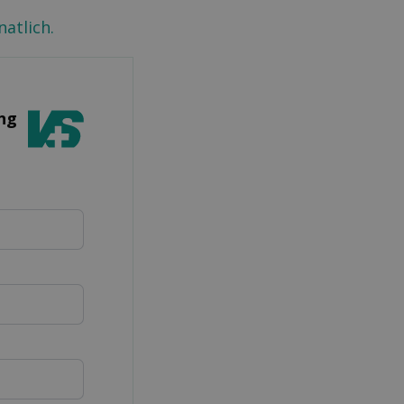
atlich.
ung