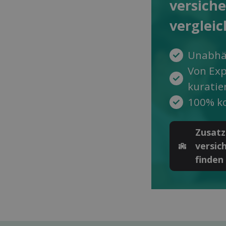
versich
ver­glei
Unabhä
Von Ex
kuratie
100% ko
Zusatz
versic
finden