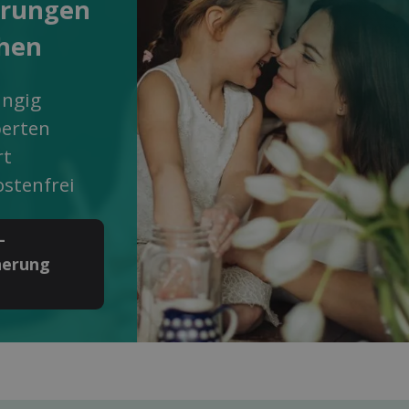
erungen
chen
ngig
perten
rt
stenfrei
­
herung