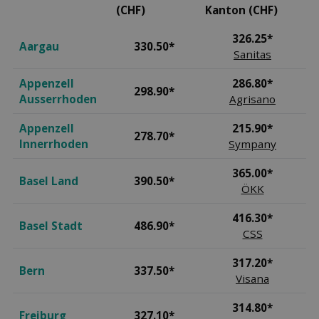
(CHF)
Kanton (CHF)
326.25*
Aargau
330.50*
Sanitas
Appenzell
286.80*
298.90*
Ausserrhoden
Agrisano
Appenzell
215.90*
278.70*
Innerrhoden
Sympany
365.00*
Basel Land
390.50*
ÖKK
416.30*
Basel Stadt
486.90*
CSS
317.20*
Bern
337.50*
Visana
314.80*
Freiburg
327.10*