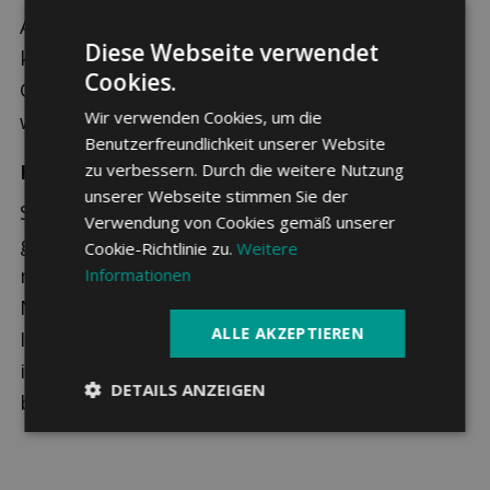
Auch mit der Wahl der passenden
Franchise
Diese Webseite verwendet
können die jährlich anfallenden Kosten für die
Cookies.
Gesundheitsversorgung nachweislich gesenkt
Wir verwenden Cookies, um die
werden.
Benutzerfreundlichkeit unserer Website
Krankenkasse wechseln
zu verbessern. Durch die weitere Nutzung
unserer Webseite stimmen Sie der
Sollte eine andere Krankenkasse einen deutlich
Verwendung von Cookies gemäß unserer
günstigeren Tarif bieten, ist es ausserdem
Cookie-Richtlinie zu.
Weitere
möglich den Anbieter zu wechseln, ohne dabei
Informationen
Nachteile in Kauf nehmen zu müssen. Wie hoch
ALLE AKZEPTIEREN
Ihre Prämie in diesem Fall ausfällt, können Sie
im
Krankenkassenvergleich 2026
ganz einfach
DETAILS ANZEIGEN
berechnen.