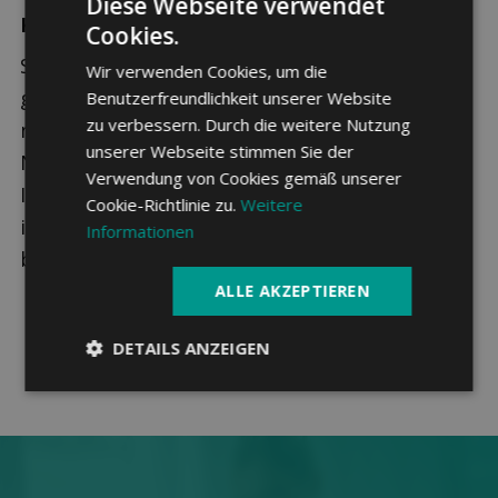
Diese Webseite verwendet
Krankenkasse wechseln
Cookies.
Sollte eine andere Krankenkasse einen deutlich
Wir verwenden Cookies, um die
günstigeren Tarif bieten, ist es ausserdem
Benutzerfreundlichkeit unserer Website
zu verbessern. Durch die weitere Nutzung
möglich den Anbieter zu wechseln, ohne dabei
unserer Webseite stimmen Sie der
Nachteile in Kauf nehmen zu müssen. Wie hoch
Verwendung von Cookies gemäß unserer
Ihre Prämie in diesem Fall ausfällt, können Sie
Cookie-Richtlinie zu.
Weitere
im
Krankenkassenvergleich 2026
ganz einfach
Informationen
berechnen.
ALLE AKZEPTIEREN
DETAILS ANZEIGEN