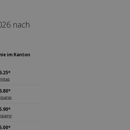
2026 nach
mie im Kanton
6.25*
nitas
6.80*
isano
5.90*
mpany
5.00*