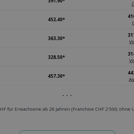
391.90*
41
452.40*
31
363.30*
Vi
31
328.50*
Vi
44
457.30*
As
. . .
F für Erwachsene ab 26 Jahren (Franchise CHF 2'500; ohne U