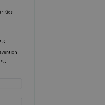
ür Kids
ung
rävention
ung