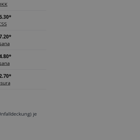
ÖKK
6.30*
CSS
7.20*
sana
4.80*
sana
2.70*
sura
nfalldeckung) je