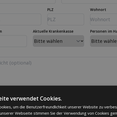
PLZ
Wohnort
m
Aktuelle Krankenkasse
Personen im H
eptiere die geltenden
Datenschutz- und Nutzungsb
ite verwendet Cookies.
okies, um die Benutzerfreundlichkeit unserer Website zu verbes
 unserer Webseite stimmen Sie der Verwendung von Cookies ge
age senden