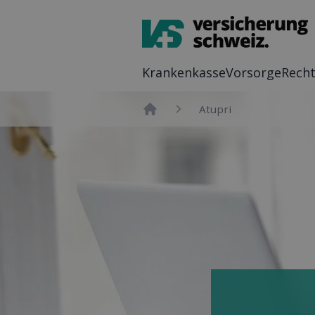
Kranken­kasse
Vor­sorge
Recht
Atupri
Home