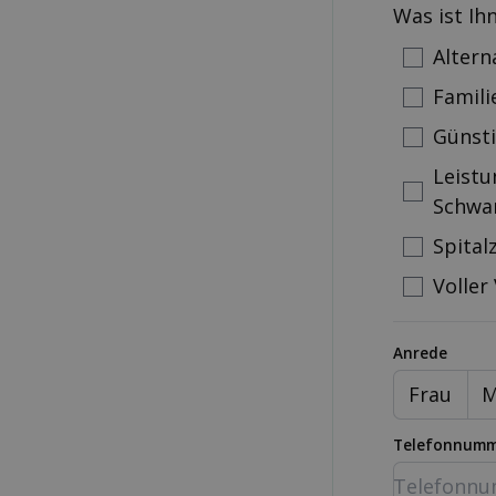
Was ist Ih
Altern
Famili
Günst
Leistu
Schwa
Spital
Voller
Anrede
Frau
M
Telefonnum