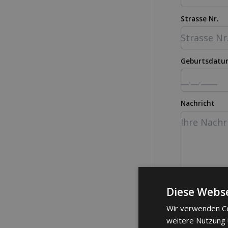
Strasse Nr.
Geburtsdatu
Nachricht
Ich akz
Diese Webse
Wir verwenden Co
weitere Nutzung
Anfr