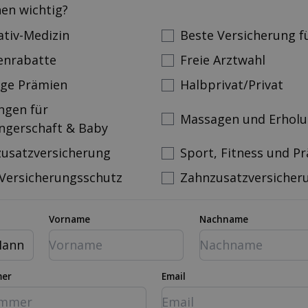
nen wichtig?
ativ-Medizin
Beste Versicherung f
enrabatte
Freie Arztwahl
ige Prämien
Halbprivat/Privat
ngen für
Massagen und Erhol
ngerschaft & Baby
zusatzversicherung
Sport, Fitness und P
 Versicherungsschutz
Zahnzusatzversicher
Vorname
Nachname
ann
mer
Email