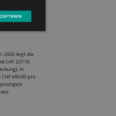
KZEPTIEREN
: 2026 liegt die
nd CHF 227.10
eckung). In
u CHF 695.00 pro
günstigste
raus.