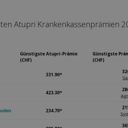
sten Atupri Kranken­kassen­prämien 
Günstigste Atupri-Prämie
Günstigste Prä
(CHF)
(CHF)
32
331.90*
Sa
28
423.30*
Agr
21
hoden
234.70*
Sy
36