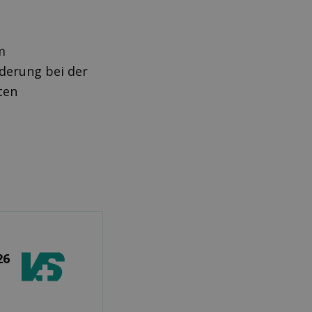
m
nderung bei der
ten
26