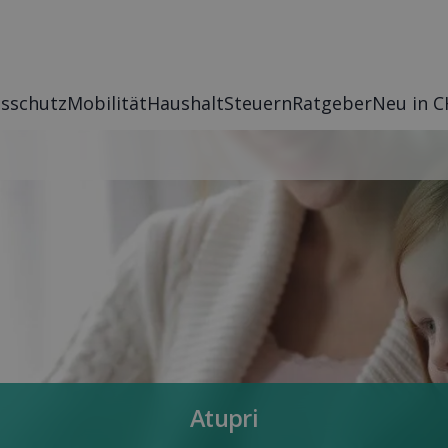
s­schutz
Mobilität
Haushalt
Steuern
Rat­geber
Neu in C
Atupri