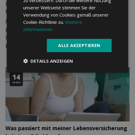
zu verbessern. Durch die weitere Nutzung
gültige Haftpflichtversicherung wird zum
unserer Webseite stimmen Sie der
Beispiel beim Mieten einer Wohnung oft
Verwendung von Cookies gemäß unserer
gefordert. Doch viele wissen gar nicht, was
Cookie-Richtlinie zu.
Weitere
genau eine Haftpflichtversicherung alles
Informationen
leistet, wofür man einen zusätzlichen Tarif
ben...
ALLE AKZEPTIEREN
DETAILS ANZEIGEN
14
08.2023
Was passiert mit meiner Lebensversicherung