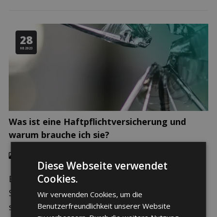
28
08.2023
Was ist eine Haftpflichtversicherung und
warum brauche ich sie?
Familie und Kinder
,
Hobby & Alltag
,
Eigentum, Miete &
Wohnen
Diese Webseite verwendet
Cookies.
Eine private Haftpflichtversicherung hat in der
Schweiz fast jeder. In vielen Bereichen ist sie
Wir verwenden Cookies, um die
sogar Pflicht, und ein Nachweis über eine
Benutzerfreundlichkeit unserer Website