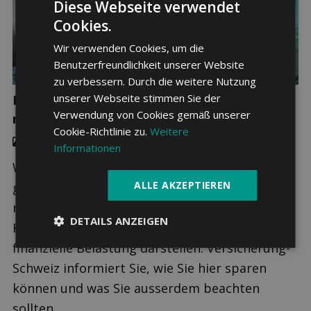
Diese Webseite verwendet
Cookies.
Wir verwenden Cookies, um die
Benutzerfreundlichkeit unserer Website
zu verbessern. Durch die weitere Nutzung
unserer Webseite stimmen Sie der
Krankenkasse für Auszubildende: Was sollte
Verwendung von Cookies gemäß unserer
man beachten?
Cookie-Richtlinie zu.
Weitere
Krankenkassenvergleich
,
Sparen
Informationen
Wer eine Ausbildung macht, hat meist keinen
ALLE AKZEPTIEREN
grossen finanziellen Spielraum. Da kann die
monatliche Prämie für die
DETAILS ANZEIGEN
Krankenversicherung schon eine erhebliche
finanzielle Belastung darstellen. Versicherung-
Schweiz informiert Sie, wie Sie hier sparen
können und was Sie ausserdem beachten
sollten.