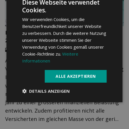
Diese Webseite verwendet
Cookies.
Wir verwenden Cookies, um die
Benutzerfreundlichkeit unserer Website
Kündigung der Krankenkasse: Noch bis zum
zu verbessern. Durch die weitere Nutzung
29. November 2019
unserer Webseite stimmen Sie der
Verwendung von Cookies gemäß unserer
Krankenkassenvergleich
Cookie-Richtlinie zu.
Weitere
Auch im kommenden Jahr müssen die meisten
Informationen
Versicherten in der Schweiz mit einer Erhöhung
ALLE AKZEPTIEREN
Ihrer Krankenkassenprämie rechnen. Auch
wenn die Erhöhung im Vergleich zum Vorjahr
DETAILS ANZEIGEN
moderat ausfällt, kann sich auch dies über das
Jahr zu einer grösseren finanziellen Belastung
entwickeln. Zudem profitieren nicht alle
Versicherten im gleichen Masse von der geri...